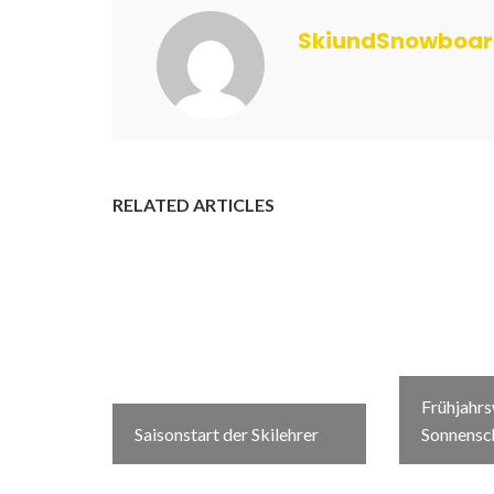
SkiundSnowboa
RELATED ARTICLES
Frühjahr
Saisonstart der Skilehrer
Sonnensc